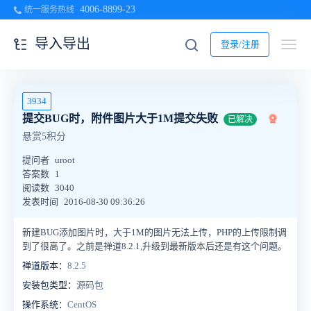
4006-8899-23
统一服务热线
导入导出
登录/注册
3934
提交BUG时，附件图片大于1M提交失败
已解决
悬赏5积分
提问者
uroot
答案数
1
阅读数
3040
发表时间
2016-08-30 09:36:26
新建BUG添加图片时，大于1M的图片无法上传，PHP的上传限制调
到了很高了。之前是禅道8.2.1,升级到最新版本后还是有这个问题。
禅道版本：
8.2.5
安装包类型：
源码包
操作系统：
CentOS