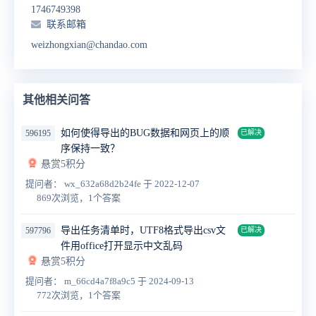
1746749398
联系邮箱
weizhongxian@chandao.com
其他相关问答
如何使得导出的BUG数据和网页上的顺
596195
已解决
序保持一致？
悬赏5积分
提问者： wx_632a68d2b24fe
于 2022-12-07
869次浏览，1个答案
导出任务清单时，UTF8格式导出csv文
597796
已解决
件用office打开显示中文乱码
悬赏5积分
提问者： m_66cd4a7f8a9c5
于 2024-09-13
772次浏览，1个答案