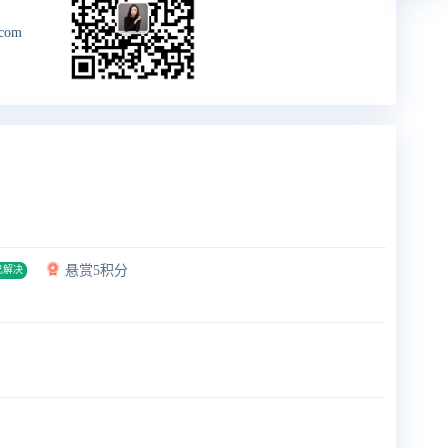
.com
悬赏5积分
已解决