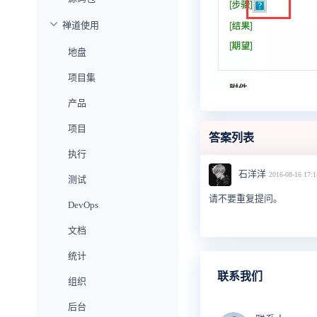
禅道使用
地盘
项目集
产品
项目
答案列表
执行
石洋洋
2016-08-16 17:1
测试
请不要重复提问。
DevOps
文档
统计
联系我们
组织
后台