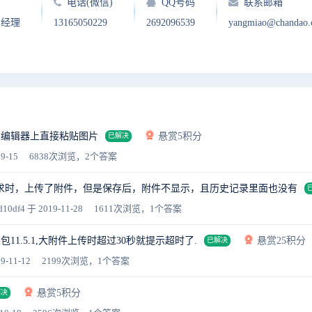
电话(微信)
QQ号码
联系邮箱
户经理
13165050229
2692096539
yangmiao@chandao
本编辑器上直接粘贴图片
悬赏5积分
已解决
9-15
6838次浏览，2个答案
求时，上传了附件，但是保存后，附件不显示，且历史记录里面也没有
d10df4
于 2019-11-28
1611次浏览，1个答案
装包11.5.1,大附件上传时超过30秒就提示超时了.
悬赏25积分
已解决
9-11-12
2199次浏览，1个答案
悬赏5积分
解决