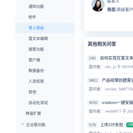
联系人
通知功能
杨苗
/高级客
附件
导入导出
富文本编辑
其他相关问答
搜索功能
如何实现在富文
2381
客户端
提问者： eric_jz
于 2014-0
数据备份
产品经理创建需
36812
人员权限
提问者： wechat_5ddf733
其他
自动化测试
windows一键安
36761
提问者： weili0677
于 201
禅道扩展
企业版功能
上传ZIP失败
5276
已