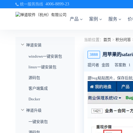
统一服务热线
4006-8899-23
产品
案例
服务
价
当前位置：
首页
>
积分问答
禅道安装
用苹果的safa
3888
windows一键安装包
提问者
金园
答案数
1
linux一键安装包
源码包
建bug粘贴图片，保存后
客户端集成
Docker
禅道升级
一键安装包
源码包