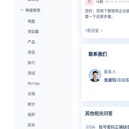
⛄
马超
2021-11-01 13:19:41
禅道使用
您好，官网下载使用企业版
要一下还原步骤。
地盘
3条回复
项目集
产品
项目
联系我们
执行
联系人
测试
张淑钧
/高级
DevOps
文档
统计
其他相关问答
组织
后台
账号密码正确缺
37354