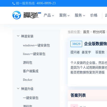
统一服务热线
4006-8899-23
产品
案例
服务
价格
当前位置：
首页
>
积分问答
禅道安装
企业版数据恢
38629
windows一键安装包
提问者
姜发宇
答案数
linux一键安装包
源码包
个人安装的企业版，然后
是因为个人试用期间数据
客户端集成
能否把数据恢复到开源版
Docker
禅道升级
答案列表
一键安装包
源码包