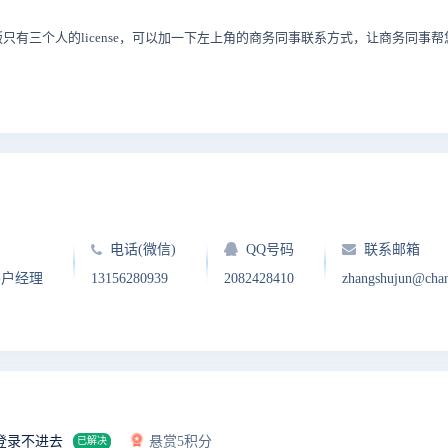
只有三个人的license，可以加一下左上角的商务同事联系方式，让商务同
电话(微信)
QQ号码
联系邮箱
客户经理
13156280939
2082428410
zhangshujun@cha
登录不进去
悬赏5积分
已解决