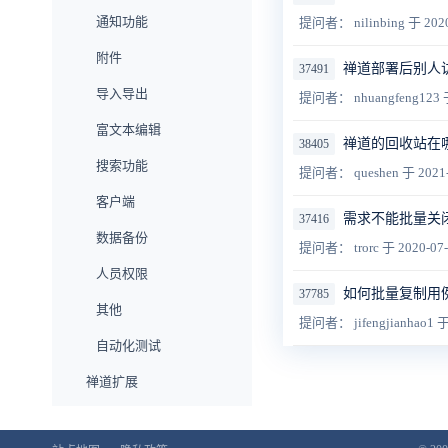
通知功能
提问者： nilinbing
于 2020
附件
禅道部署后别人访问
37491
导入导出
提问者： nhuangfeng123
富文本编辑
禅道的回收站在
38405
搜索功能
提问者： queshen
于 2021
客户端
需求不能批量关
37416
数据备份
提问者： trorc
于 2020-07
人员权限
如何批量复制用
37785
其他
提问者： jifengjianhao1
于
自动化测试
禅道扩展
企业版功能