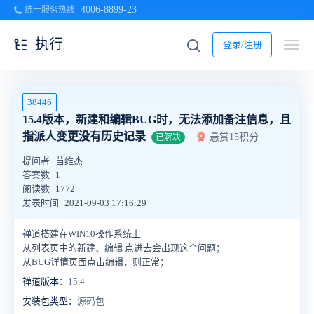
4006-8899-23
统一服务热线
执行
登录/注册
38446
15.4版本，新建和编辑BUG时，无法添加备注信息，且
指派人变更没有历史记录
悬赏15积分
已解决
提问者
苗维杰
答案数
1
阅读数
1772
发表时间
2021-09-03 17:16:29
禅道搭建在WIN10操作系统上
从列表页中的新建、编辑 点进去会出现这个问题；
从BUG详情页面点击编辑，则正常；
禅道版本：
15.4
安装包类型：
源码包