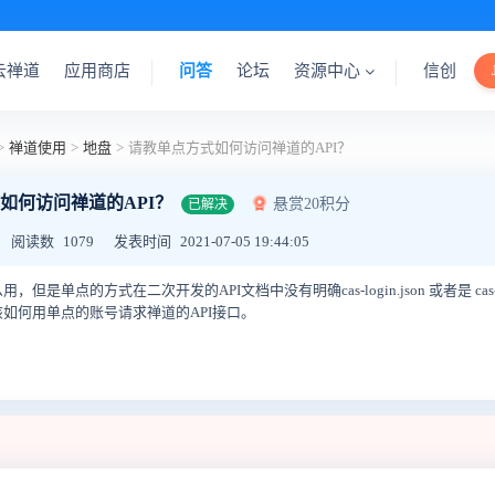
云禅道
应用商店
问答
论坛
资源中心
信创
>
禅道使用
>
地盘
>
请教单点方式如何访问禅道的API？
如何访问禅道的API？
悬赏20积分
已解决
阅读数
1079
发表时间
2021-07-05 19:44:05
单点的方式在二次开发的API文档中没有明确cas-login.json 或者是 cas-tok
如何用单点的账号请求禅道的API接口。