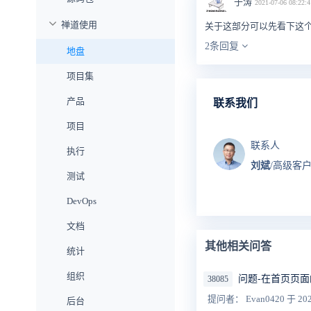
于涛
2021-07-06 08:22:4
禅道使用
关于这部分可以先看下这个手册htt
2条回复
地盘
项目集
产品
联系我们
项目
联系人
执行
刘斌
/高级客
测试
DevOps
文档
其他相关问答
统计
组织
问题-在首页页面
38085
提问者： Evan0420
于 202
后台