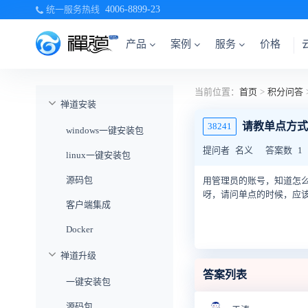
统一服务热线
4006-8899-23
产品
案例
服务
价格
当前位置：
首页
>
积分问答
禅道安装
请教单点方式
38241
windows一键安装包
提问者
名义
答案数
1
linux一键安装包
源码包
用管理员的账号，知道怎么用，但是
呀，请问单点的时候，应该
客户端集成
Docker
禅道升级
答案列表
一键安装包
源码包