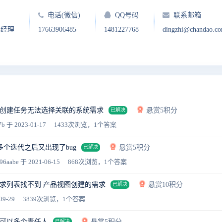
电话(微信)
QQ号码
联系邮箱
户经理
17663906485
1481227768
dingzhi@chandao.c
创建任务无法选择关联的系统需求
悬赏5积分
已解决
7b
于 2023-01-17
1433次浏览，1个答案
个迭代之后又出现了bug
悬赏5积分
已解决
96aabe
于 2021-06-15
868次浏览，1个答案
,需求列表找不到 产品视图创建的需求
悬赏10积分
已解决
09-29
3839次浏览，1个答案
可以多个责任人
悬赏5积分
已解决