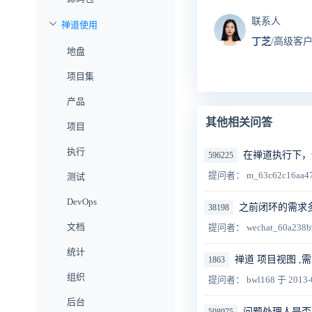
联系人
禅道使用
丁芝
/高级客
地盘
项目集
产品
其他相关问答
项目
执行
在禅道执行下，
596225
提问者： m_63c62c16aa4
测试
DevOps
之前闭环的需求多
38198
文档
提问者： wechat_60a238b
统计
禅道 项目视图 
1863
组织
提问者： bwl168
于 2013-
后台
问题处理人是否