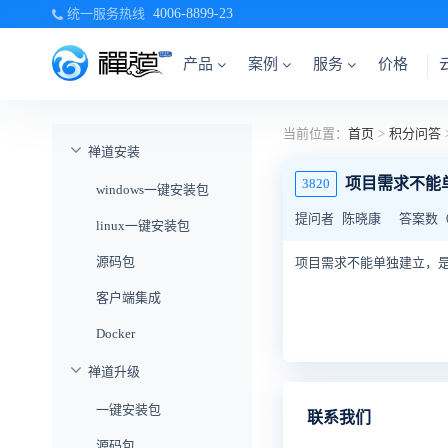
统一服务热线
4006-8899-23
产品
案例
服务
价格
当前位置：
首页
>
积分问答
禅道安装
项目需求不能
3820
windows一键安装包
提问者
陈晓康
答案数
linux一键安装包
源码包
项目需求不能单独建立，
客户端集成
Docker
禅道升级
一键安装包
联系我们
源码包