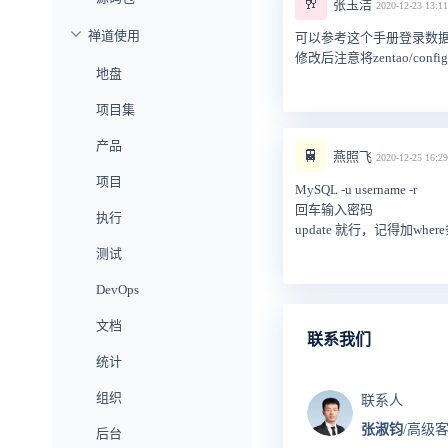
🥂
张玉洁
2020-12-23 13:11
禅道使用
可以参考这个手册登录数据库后修改一下
修改后注意将zentao/co
地盘
项目集
产品
🚆
燕照飞
2020-12-25 16:29
项目
MySQL -u username -r
回车输入密码
执行
update 就行，记得加wher
测试
DevOps
文档
联系我们
统计
组织
联系人
张淑钧
/高级
后台