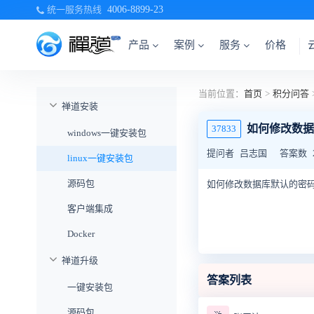
统一服务热线
4006-8899-23
产品
案例
服务
价格
当前位置：
首页
>
积分问答
禅道安装
如何修改数据
37833
windows一键安装包
提问者
吕志国
答案数
linux一键安装包
源码包
如何修改数据库默认的密码，
客户端集成
Docker
禅道升级
答案列表
一键安装包
源码包