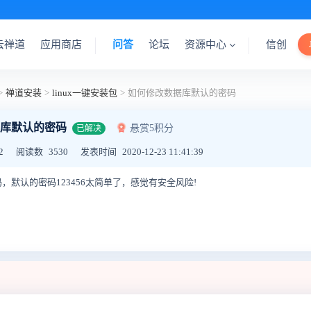
云禅道
应用商店
问答
论坛
资源中心
信创
>
禅道安装
>
linux一键安装包
>
如何修改数据库默认的密码
库默认的密码
悬赏5积分
已解决
2
阅读数
3530
发表时间
2020-12-23 11:41:39
默认的密码123456太简单了，感觉有安全风险!