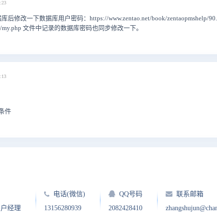
:23
数据库用户密码：https://www.zentao.net/book/zentaopmshelp/90.h
nfig/my.php 文件中记录的数据库密码也同步修改一下。
:13
e条件
电话(微信)
QQ号码
联系邮箱
客户经理
13156280939
2082428410
zhangshujun@cha