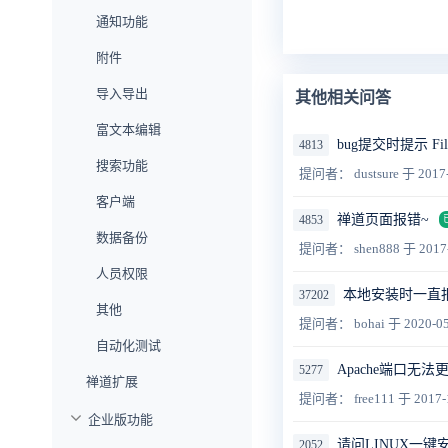
通知功能
附件
导入导出
其他相关问答
富文本编辑
bug提交时提示 File upl
4813
搜索功能
提问者： dustsure
于 2017
客户端
禅道页面报错~
4853
数据备份
提问者： shen888
于 2017
人员权限
本地安装时一直
37202
其他
提问者： bohai
于 2020-05
自动化测试
Apache端口无法
5277
禅道扩展
提问者： free111
于 2017-
企业版功能
请问LINUX一
2052