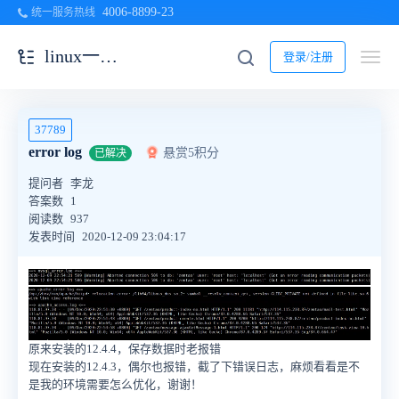
4006-8899-23
统一服务热线
linux一键安装包
登录/注册
37789
error log
悬赏5积分
已解决
提问者
李龙
答案数
1
阅读数
937
发表时间
2020-12-09 23:04:17
原来安装的12.4.4，保存数据时老报错
现在安装的12.4.3，偶尔也报错，截了下错误日志，麻烦看看是不
是我的环境需要怎么优化，谢谢！