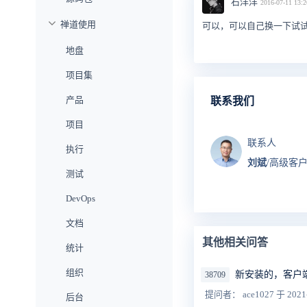
石洋洋
2016-07-11 13:2
禅道使用
可以，可以自己换一下试试，
地盘
项目集
产品
联系我们
项目
联系人
执行
刘斌
/高级客
测试
DevOps
文档
其他相关问答
统计
组织
新安装的，客户
38709
提问者： ace1027
于 2021
后台