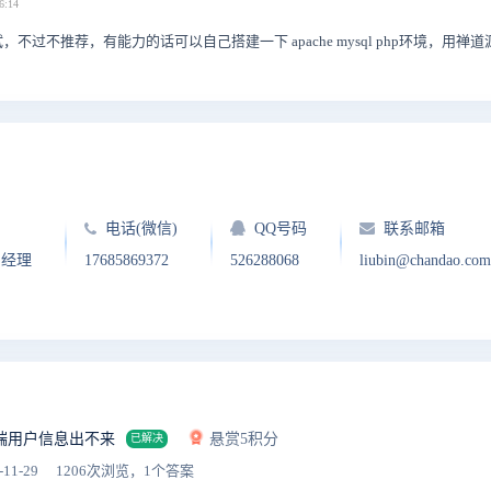
6:14
不过不推荐，有能力的话可以自己搭建一下 apache mysql php环境，用禅
电话(微信)
QQ号码
联系邮箱
户经理
17685869372
526288068
liubin@chandao.com
端用户信息出不来
悬赏5积分
已解决
-11-29
1206次浏览，1个答案