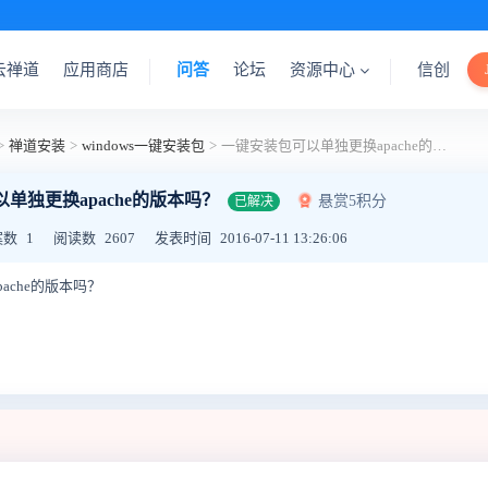
云禅道
应用商店
问答
论坛
资源中心
信创
>
禅道安装
>
windows一键安装包
>
一键安装包可以单独更换apache的版本吗？
单独更换apache的版本吗？
悬赏5积分
已解决
案数
1
阅读数
2607
发表时间
2016-07-11 13:26:06
ache的版本吗？