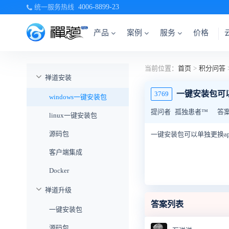
统一服务热线
4006-8899-23
产品
案例
服务
价格
当前位置：
首页
>
积分问答
禅道安装
一键安装包可以
3769
windows一键安装包
提问者
孤独患者™
答
linux一键安装包
源码包
一键安装包可以单独更换ap
客户端集成
Docker
禅道升级
答案列表
一键安装包
源码包