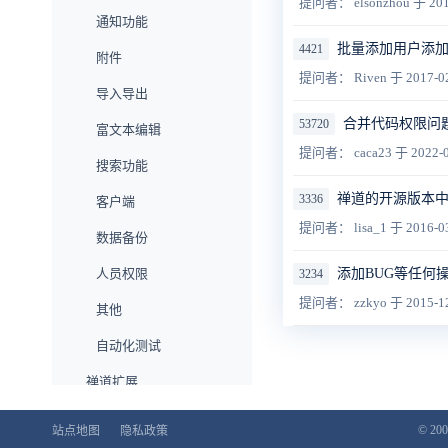
提问者： elsonzhou
于 201
通知功能
批量添加用户添
4421
附件
提问者： Riven
于 2017-0
导入导出
合并代码权限问
53720
富文本编辑
提问者： caca23
于 2022-0
搜索功能
禅道的开源版本中
3336
客户端
提问者： lisa_1
于 2016-0
数据备份
人员权限
添加BUG等任何
3234
提问者： zzkyo
于 2015-1
其他
自动化测试
禅道扩展
企业版功能
© 200
站点地图
隐私政策