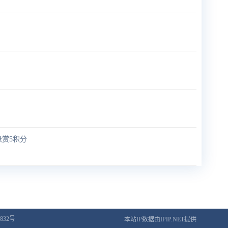
悬赏5积分
832号
本站IP数据由IPIP.NET提供