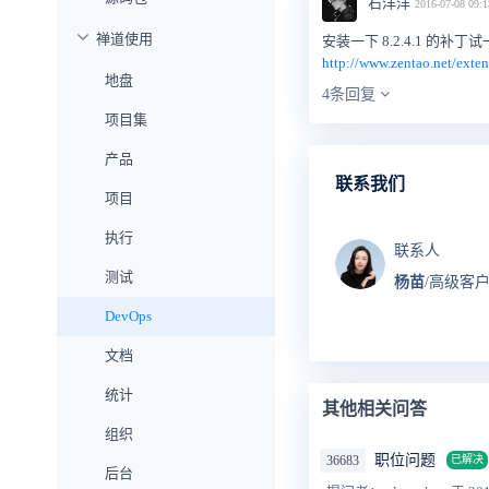
石洋洋
2016-07-08 09:1
禅道使用
安装一下 8.2.4.1 的
http://www.zentao.net/exten
地盘
4条回复
项目集
产品
联系我们
项目
执行
联系人
测试
杨苗
/高级客
DevOps
文档
统计
其他相关问答
组织
职位问题
36683
已解决
后台