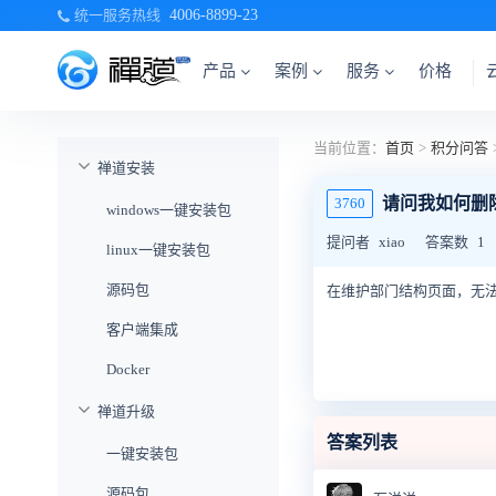
统一服务热线
4006-8899-23
产品
案例
服务
价格
当前位置：
首页
>
积分问答
禅道安装
请问我如何删
3760
windows一键安装包
提问者
xiao
答案数
1
linux一键安装包
源码包
在维护部门结构页面，无
客户端集成
Docker
禅道升级
答案列表
一键安装包
源码包