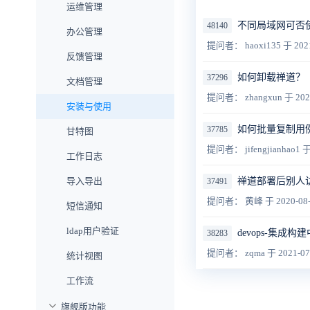
运维管理
不同局域网可否
48140
办公管理
提问者： haoxi135
于 202
反馈管理
如何卸载禅道？
37296
文档管理
提问者： zhangxun
于 202
安装与使用
如何批量复制用
37785
甘特图
提问者： jifengjianhao1
于
工作日志
导入导出
禅道部署后别人访问
37491
提问者： 黄峰
于 2020-08
短信通知
ldap用户验证
devops-集成构
38283
提问者： zqma
于 2021-07
统计视图
工作流
旗舰版功能