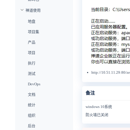
禅道使用
地盘
项目集
产品
项目
执行
http://10.51.11.29:80/z
测试
DevOps
备注
文档
统计
windows 10系统
防火墙已关闭
组织
后台