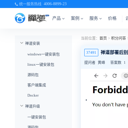
统一服务热线
4006-8899-23
产品
案例
服务
价格
当前位置：
首页
>
积分问答
禅道安装
禅道部署后别人
37491
windows一键安装包
提问者
黄峰
答案数
1
linux一键安装包
源码包
客户端集成
Docker
禅道升级
一键安装包
源码包