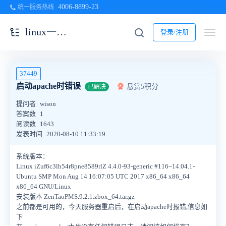
4006-8899-23
统一服务热线
linux一键安装包
登录/注册
37449
启动apache时错误
悬赏5积分
已解决
提问者
wison
答案数
1
阅读数
1643
发表时间
2020-08-10 11:33:19
系统版本：
Linux iZuf6c3lh54r8pne8589rlZ 4.4.0-93-generic #116~14.04.1-
Ubuntu SMP Mon Aug 14 16:07:05 UTC 2017 x86_64 x86_64
x86_64 GNU/Linux
安装版本 ZenTaoPMS.9.2.1.zbox_64.tar.gz
之前都是可用的，今天服务器重启后，在启动apache时报错,信息如
下