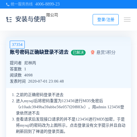
4006-8899-23
统一服务热线
安装与使用
登录/注册
37354
账号密码正确缺登录不进去
悬赏5积分
已解决
提问者
尼林丙
答案数
1
阅读数
4098
发表时间
2020-07-01 23:06:48
之前的正确密码登录不进去
进入mysql后将密码重置为123456进行MD5免密后
（e10adc3949ba59abbe56e057f20f883e），用admin 123456登
录依然进不去
查看请求后发现接口请求的并不是123456进行MD5加密，于是
将mysql的密码改为上图所示，点击登录没有文字提示并且自动
刷新回到了禅道的登录页面。