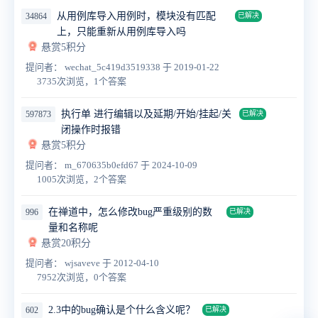
从用例库导入用例时，模块没有匹配
34864
已解决
上，只能重新从用例库导入吗
悬赏5积分
提问者： wechat_5c419d3519338
于 2019-01-22
3735次浏览，1个答案
执行单 进行编辑以及延期/开始/挂起/关
597873
已解决
闭操作时报错
悬赏5积分
提问者： m_670635b0efd67
于 2024-10-09
1005次浏览，2个答案
在禅道中，怎么修改bug严重级别的数
996
已解决
量和名称呢
悬赏20积分
提问者： wjsaveve
于 2012-04-10
7952次浏览，0个答案
2.3中的bug确认是个什么含义呢？
602
已解决