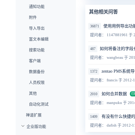
通知功能
其他相关问答
附件
使用用例导出功
36871
导入导出
提问者： 1147881961
于 2
富文本编辑
如何将备注的字段
487
搜索功能
提问者： wangbeau
于 201
客户端
zentao PMS
数据备份
1372
提问者： francis
于 2012-1
人员权限
其他
如何合并数据
2010
已
提问者： manpuku
于 2014
自动化测试
禅道扩展
有没有什么快捷的办
1409
提问者： dafish
于 2012-1
企业版功能