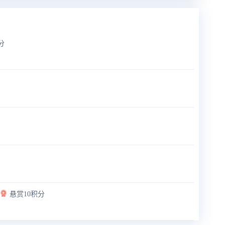
分
悬赏10积分