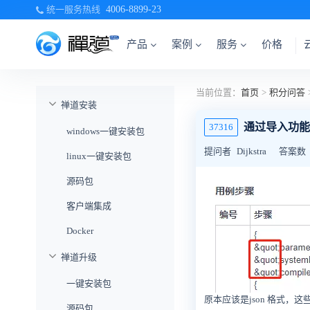
统一服务热线
4006-8899-23
产品
案例
服务
价格
当前位置：
首页
>
积分问答
禅道安装
通过导入功能
37316
windows一键安装包
提问者
Dijkstra
答案数
linux一键安装包
源码包
客户端集成
Docker
禅道升级
一键安装包
原本应该是json 格式
源码包