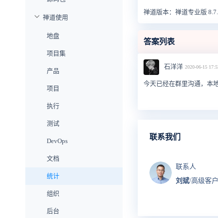
禅道版本：禅道专业版 8.7.
禅道使用
地盘
答案列表
项目集
石洋洋
2020-06-15 17:5
产品
今天已经在群里沟通，本
项目
执行
测试
联系我们
DevOps
文档
联系人
统计
刘斌
/高级客
组织
后台