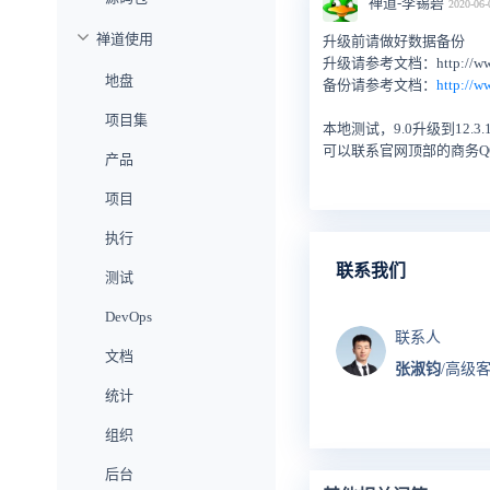
禅道-李锡碧
2020-06-
禅道使用
升级前请做好数据备份
升级请参考文档：http://www.zen
地盘
备份请参考文档：
http://w
项目集
本地测试，9.0升级到12.3
可以联系官网顶部的商务
产品
项目
执行
联系我们
测试
DevOps
联系人
文档
张淑钧
/高级
统计
组织
后台