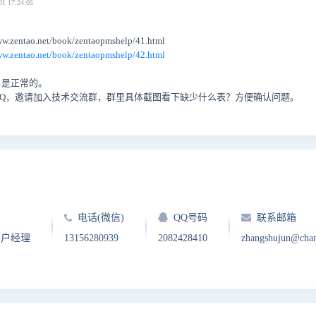
01 17:24:05
tao.net/book/zentaopmshelp/41.html
ww.zentao.net/book/zentaopmshelp/42.html
.1是正常的。
QQ，邀请加入技术交流群，群里具体截图看下缺少什么表？方便确认问题。
电话(微信)
QQ号码
联系邮箱
客户经理
13156280939
2082428410
zhangshujun@cha