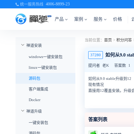
统一服务热线
4006-8899-23
产品
案例
服务
价格
当前位置：
首页
>
积分问答
禅道安装
如何从9.0 st
37280
windows一键安装包
提问者
老K
答案数
1
linux一键安装包
源码包
如何从9.0 stable升级到12
现有情况
客户端集成
直接用12覆盖安装。升级
Docker
禅道升级
答案列表
一键安装包
源码包