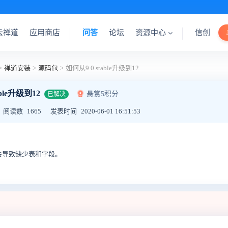
云禅道
应用商店
问答
论坛
资源中心
信创
>
禅道安装
>
源码包
>
如何从9.0 stable升级到12
able升级到12
悬赏5积分
已解决
阅读数
1665
发表时间
2020-06-01 16:51:53
会导致缺少表和字段。