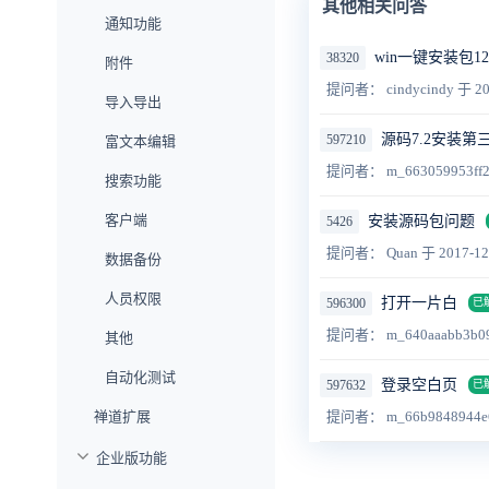
其他相关问答
通知功能
win一键安装包12.
38320
附件
提问者： cindycindy
于 20
导入导出
源码7.2安装第三
597210
富文本编辑
提问者： m_663059953ff
搜索功能
客户端
安装源码包问题
5426
提问者： Quan
于 2017-12
数据备份
人员权限
打开一片白
596300
已
提问者： m_640aaabb3b0
其他
自动化测试
登录空白页
597632
已
禅道扩展
提问者： m_66b9848944e
企业版功能