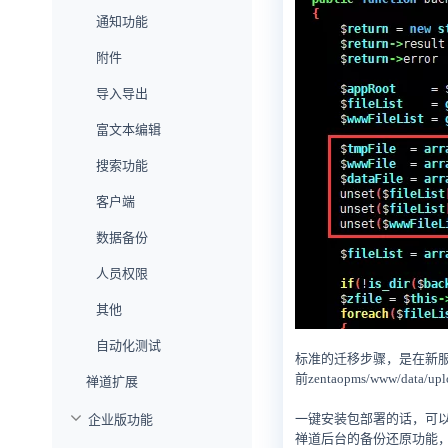
通知功能
附件
导入导出
富文本编辑
搜索功能
客户端
数据备份
人员权限
其他
自动化测试
标准的迁移步骤，是在新
前zentaopms/www/data/
禅道扩展
一键安装包部署的话，可以参考下迁移视
企业版功能
禅道后台的备份还原功能