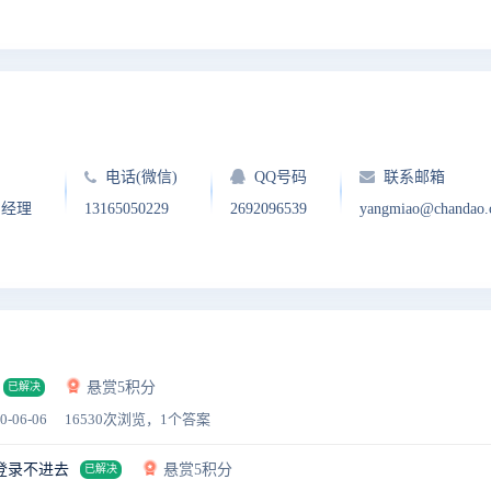
电话(微信)
QQ号码
联系邮箱
户经理
13165050229
2692096539
yangmiao@chandao
悬赏5积分
已解决
0-06-06
16530次浏览，1个答案
登录不进去
悬赏5积分
已解决