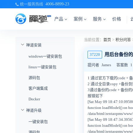
统一服务热线
4006-8899-23
产品
案例
服务
价格
当前位置：
首页
>
积分问答
禅道安装
用后台备份的
37220
windows一键安装包
提问者
James
答案数
1
linux一键安装包
源码包
1 通过官方下载的code +
2 通过全目录copy +备
客户端集成
3通过备份的code + 备份
报错如下
Docker
[Sat May 09 18:47:10.095801
function loadModel() on bo
禅道升级
/data/html/zentaopms/www/
[Sat May 09 18:47:34.395679
一键安装包
function loadModel() on bo
/data/html/zentaopms/www/
源码包