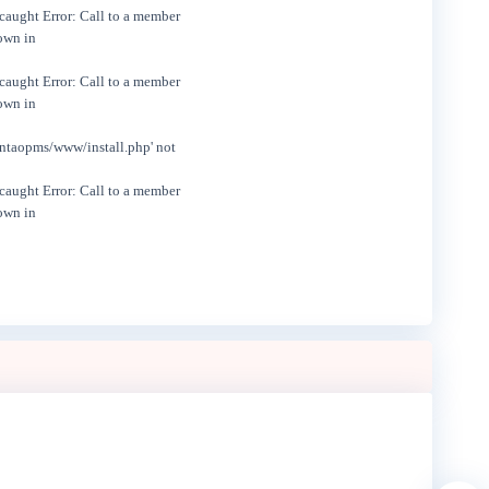
caught Error: Call to a member
own in
caught Error: Call to a member
own in
entaopms/www/install.php' not
caught Error: Call to a member
own in