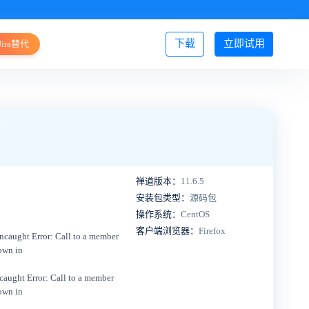
下载
立即试用
Jira替代
登录/注册
分
禅道版本：
11.6.5
安装包类型：
源码包
操作系统：
CentOS
客户端浏览器：
Firefox
ncaught Error: Call to a member
own in
caught Error: Call to a member
own in