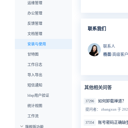
运维管理
办公管理
反馈管理
联系我们
文档管理
安装与使用
联系人
甘特图
杨苗
/高级客
工作日志
导入导出
短信通知
其他相关问答
ldap用户验证
如何卸载禅道？
37296
统计视图
提问者： zhangxun
于 202
工作流
账号密码正确缺
37354
旗舰版功能