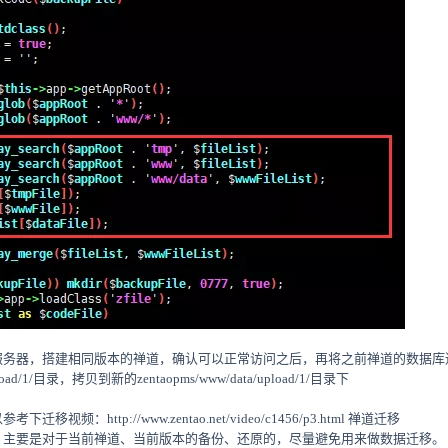
服务器，搭建相同版本的禅道，确认可以正常访问之后，再将之前禅道的数据库
upload/1/目录，拷贝到新的zentaopms/www/data/upload/1/目录下
频：http://www.zentao.net/video/c1456/p3.html 禅道迁移
，主要是对于当前禅道、当前版本的备份、还原的，尽量避免用来做数据迁移。