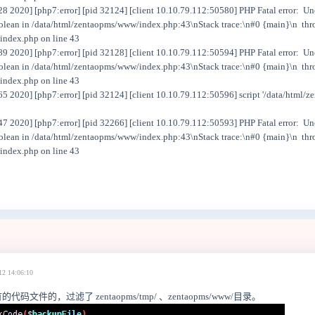
 2020] [php7:error] [pid 32124] [client 10.10.79.112:50580] PHP Fatal error: Un
olean in /data/html/zentaopms/www/index.php:43\nStack trace:\n#0 {main}\n thr
index.php on line 43
 2020] [php7:error] [pid 32128] [client 10.10.79.112:50594] PHP Fatal error: Un
olean in /data/html/zentaopms/www/index.php:43\nStack trace:\n#0 {main}\n thr
index.php on line 43
 2020] [php7:error] [pid 32124] [client 10.10.79.112:50596] script '/data/html/z
 2020] [php7:error] [pid 32266] [client 10.10.79.112:50593] PHP Fatal error: Un
olean in /data/html/zentaopms/www/index.php:43\nStack trace:\n#0 {main}\n thr
index.php on line 43
12 14:06:10
码文件的，过滤了 zentaopms/tmp/ 、zentaopms/www/目录。