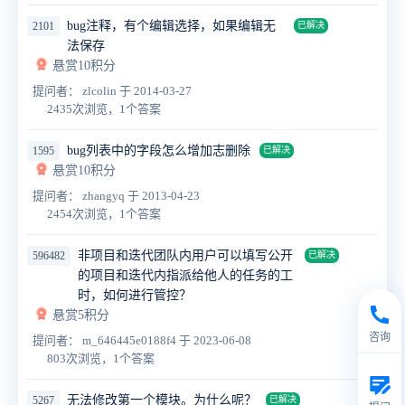
bug注释，有个编辑选择，如果编辑无
2101
已解决
法保存
悬赏10积分
提问者： zlcolin
于 2014-03-27
2435次浏览，1个答案
bug列表中的字段怎么增加志删除
1595
已解决
悬赏10积分
提问者： zhangyq
于 2013-04-23
2454次浏览，1个答案
非项目和迭代团队内用户可以填写公开
596482
已解决
的项目和迭代内指派给他人的任务的工
时，如何进行管控？
悬赏5积分
咨询
提问者： m_646445e0188f4
于 2023-06-08
803次浏览，1个答案
无法修改第一个模块。为什么呢？
5267
已解决