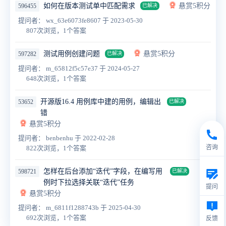
如何在版本测试单中匹配需求
悬赏5积分
596455
已解决
提问者： wx_63e6073fe8607
于 2023-05-30
807次浏览，1个答案
测试用例创建问题
悬赏5积分
597282
已解决
提问者： m_65812f5c57e37
于 2024-05-27
648次浏览，1个答案
开源版16.4 用例库中建的用例，编辑出
53652
已解决
错
悬赏5积分
提问者： benbenhu
于 2022-02-28
咨询
822次浏览，1个答案
怎样在后台添加“迭代”字段，在编写用
598721
已解决
例时下拉选择关联“迭代”任务
提问
悬赏5积分
提问者： m_6811f1288743b
于 2025-04-30
692次浏览，1个答案
反馈