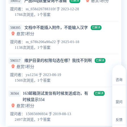
产品Bug数量查询不准确
悬赏5积分
596912
已解决
提问者： m_658d26788310f
于 2023-12-28
1788次浏览，1个答案
文档中不能插入附件，不能输入汉字
598395
已解决
悬赏5积分
提问者： m_678b206a90a22
于 2025-01-18
1138次浏览，1个答案
维护目录的权限勾选在哪？我找不到啊
596517
已解决
悬赏5积分
提问者： yu1234
于 2023-06-19
咨询
1569次浏览，1个答案
163邮箱测试发信有时候发送成功，有
36564
已解决
时候显示554
提问
悬赏5积分
提问者： 15065696934
于 2019-08-13
2497次浏览，1个答案
反馈