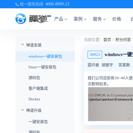
统一服务热线
4006-8899-23
产品
案例
服务
价格
当前位置：
首页
>
积分问答
禅道安装
windows
36923
windows一键安装包
提问者
胡振宇
答案数
linux一键安装包
源码包
我们公司目前有30~40人
次数特别多。
客户端集成
Docker
禅道升级
一键安装包
源码包