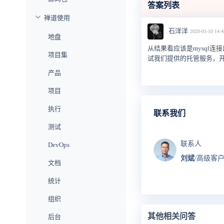
答案列表
禅道使用
石洋洋
2020-01-10 14:4
地盘
从结果看应该是mysql连
项目集
试我们提供的托管服务，
产品
项目
执行
联系我们
测试
联系人
DevOps
刘斌
/高级客
文档
统计
组织
其他相关问答
后台