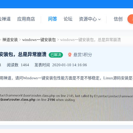
云禅道
应用商店
问答
论坛
资源中心
信创
>
禅道安装
>
windows一键安装包
>
windows一键安装包，总是异常崩溃
一键安装包，总是异常崩溃
悬赏5积分
已解决
1
阅读数
1464
发表时间
2020-01-10 14:16:06
使用禅道，请问Windows一键安装包性能方面是不是不够稳定，Linux源码安