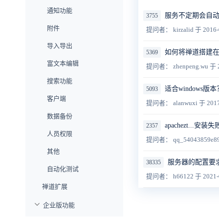
通知功能
服务不定期会自
3755
附件
提问者： kirzalid
于 2016-
导入导出
如何将禅道搭建
5369
富文本编辑
提问者： zhenpeng.wu
于 
搜索功能
适合windows版本
5093
客户端
提问者： alanwuxi
于 2017
数据备份
apachezt...安装失
2357
人员权限
提问者： qq_54043859e8
其他
服务器的配置要
38335
自动化测试
提问者： h66122
于 2021-
禅道扩展
企业版功能