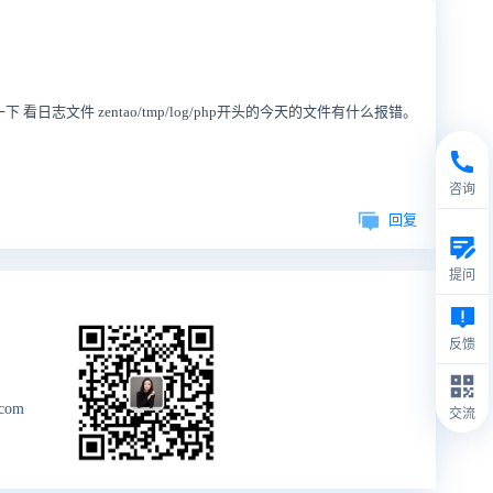
一下 看日志文件 zentao/tmp/log/php开头的今天的文件有什么报错。
咨询
回复
提问
反馈
.com
交流