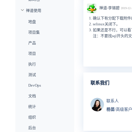
禅道-李锡碧
2019-12-
禅道使用
确认下有分配下载附件
地盘
selinux关闭下。
如果还是不行，可以看下日志有
项目集
注：不要找sql开头的
产品
项目
执行
测试
联系我们
DevOps
文档
联系人
统计
杨苗
/高级客
组织
后台