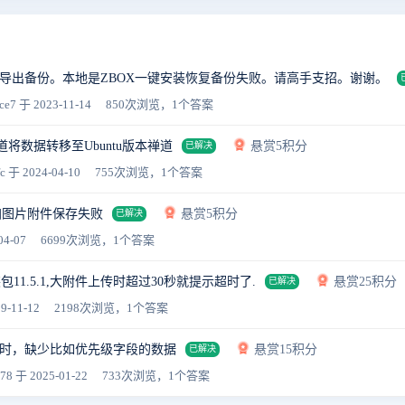
导出备份。本地是ZBOX一键安装恢复备份失败。请高手支招。谢谢。
ce7
于 2023-11-14
850次浏览，1个答案
禅道将数据转移至Ubuntu版本禅道
悬赏5积分
已解决
fc
于 2024-04-10
755次浏览，1个答案
加图片附件保存失败
悬赏5积分
已解决
04-07
6699次浏览，1个答案
装包11.5.1,大附件上传时超过30秒就提示超时了.
悬赏25积分
已解决
9-11-12
2198次浏览，1个答案
时，缺少比如优先级字段的数据
悬赏15积分
已解决
478
于 2025-01-22
733次浏览，1个答案