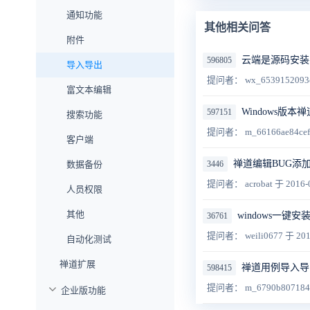
通知功能
其他相关问答
附件
云端是源码安装
596805
导入导出
提问者： wx_6539152093
富文本编辑
Windows版本
597151
搜索功能
提问者： m_66166ae84ce
客户端
禅道编辑BUG添
数据备份
3446
提问者： acrobat
于 2016-
人员权限
其他
windows一键安
36761
提问者： weili0677
于 201
自动化测试
禅道扩展
禅道用例导入导
598415
提问者： m_6790b80718
企业版功能