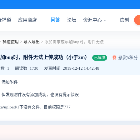
云禅道
应用商店
问答
论坛
资源中心
信创
>
禅道使用
>
导入导出
>
添加需求或添加bug时，附件无法上传成功（小于2m）
加bug时，附件无法上传成功（小于2m）
悬赏5积分
已解决
案数
1
阅读数
1730
发表时间
2019-12-12 14:42:48
，添加附件
功，但发现附件没有添加成功，也没有提示错误
data/upload/1下没有文件，目前权限是777