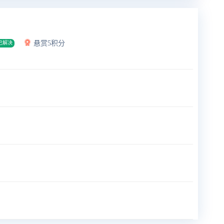
悬赏5积分
已解决