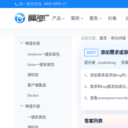
统一服务热线
4006-8899-23
产品
案例
服务
价格
当前位置：
首页
>
积分问答
禅道安装
添加需求或添
36857
windows一键安装包
提问者
jonahzheng
答
linux一键安装包
源码包
1、添加需求或添加bug时
客户端集成
2、需求和bug都添加成
Docker
3、查看zentaopms/www/
禅道升级
一键安装包
答案列表
源码包