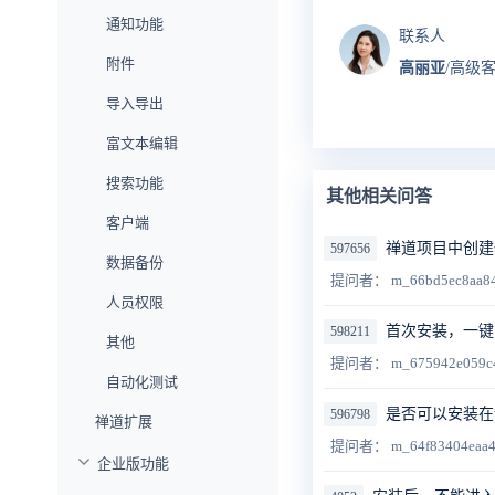
通知功能
联系人
附件
高丽亚
/高级
导入导出
富文本编辑
搜索功能
其他相关问答
客户端
禅道项目中创建
597656
数据备份
提问者： m_66bd5ec8aa8
人员权限
首次安装，一键
598211
其他
提问者： m_675942e059c
自动化测试
是否可以安装在win
596798
禅道扩展
提问者： m_64f83404eaa
企业版功能