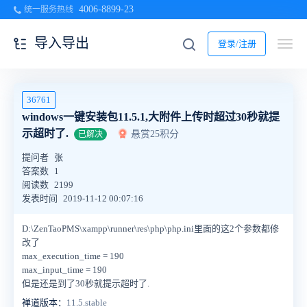
4006-8899-23
统一服务热线
导入导出
登录/注册
36761
windows一键安装包11.5.1,大附件上传时超过30秒就提
示超时了.
悬赏25积分
已解决
提问者
张
答案数
1
阅读数
2199
发表时间
2019-11-12 00:07:16
D:\ZenTaoPMS\xampp\runner\res\php\php.ini里面的这2个参数都修
改了
max_execution_time = 190
max_input_time = 190
但是还是到了30秒就提示超时了.
禅道版本：
11.5.stable