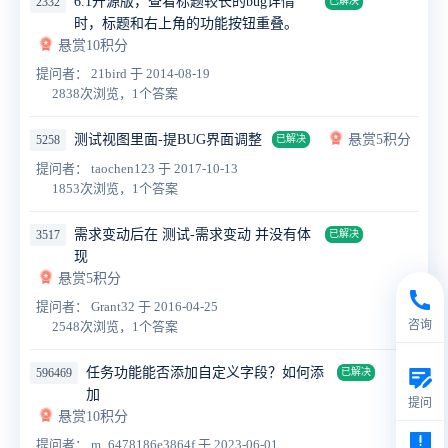
6.1开源版，查看标题较长的bug详情
2332
已解决
时，标题和右上角的功能按钮重叠。
悬赏10积分
提问者： 21bird
于 2014-08-19
2838次浏览，1个答案
测试视图里面-提BUG界面调整
悬赏5积分
5258
已解决
提问者： taochen123
于 2017-10-13
1853次浏览，1个答案
需求变动后在 测试-需求变动 并没有体
3517
已解决
现
悬赏5积分
提问者： Grant32
于 2016-04-25
咨询
2548次浏览，1个答案
任务功能能否添加自定义字段？如何添
596469
已解决
加
提问
悬赏10积分
提问者： m_6478186e3864f
于 2023-06-01