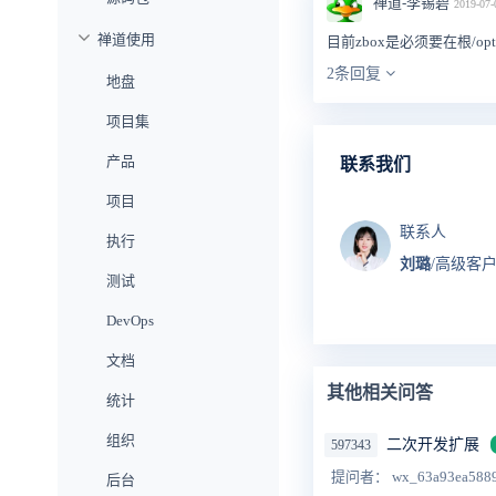
禅道-李锡碧
2019-07-
禅道使用
目前zbox是必须要在根/opt
2条回复
地盘
项目集
产品
联系我们
项目
联系人
执行
刘璐
/高级客
测试
DevOps
文档
其他相关问答
统计
组织
二次开发扩展
597343
提问者： wx_63a93ea588
后台