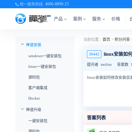
统一服务热线
4006-8899-23
产品
案例
服务
价格
当前位置：
首页
>
积分问答
禅道安装
linux安装
36442
windows一键安装包
提问者
molisu
答案数
linux一键安装包
源码包
linux安装如何修改安装目
客户端集成
Docker
禅道升级
答案列表
一键安装包
源码包