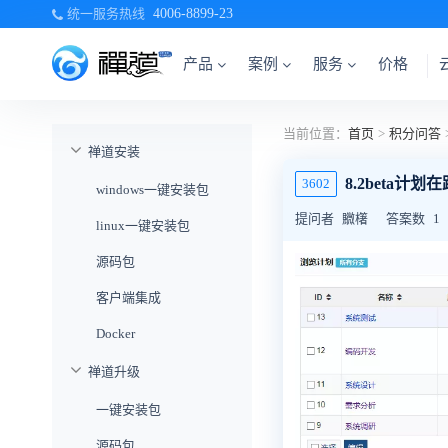
统一服务热线
4006-8899-23
产品
案例
服务
价格
当前位置：
首页
>
积分问答
禅道安装
8.2beta
3602
windows一键安装包
提问者
覹櫡
答案数
1
linux一键安装包
源码包
客户端集成
Docker
禅道升级
一键安装包
源码包