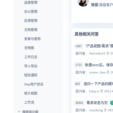
运维管理
杨苗
/高级客
办公管理
反馈管理
文档管理
其他相关问答
安装与使用
“产品视图/需求
1463
甘特图
提问者： fireworks32
于 20
工作日志
新建story后，
1753
导入导出
提问者： zentao_fans
于 2
短信通知
请问一下产品的模
ldap用户验证
803
提问者： lxkjyxf
于 2012-
统计视图
工作流
需求状态为空
38303
提问者： xuzehong
于 202
旗舰版功能