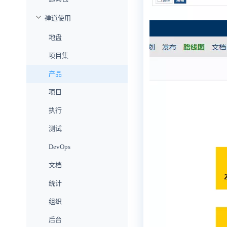
禅道使用
地盘
项目集
产品
项目
执行
测试
DevOps
文档
统计
组织
后台