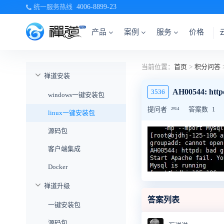
统一服务热线
4006-8899-23
产品
案例
服务
价格
当前位置：
首页
>
积分问答
禅道安装
AH00544: http
3536
windows一键安装包
提问者
²º¹⁴
答案数
1
linux一键安装包
源码包
客户端集成
Docker
禅道升级
答案列表
一键安装包
源码包