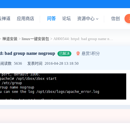
云禅道
应用商店
问答
论坛
资源中心
信创
>
禅道安装
>
linux一键安装包
>
AH00544: httpd: bad group name nogroup
d: bad group name nogroup
悬赏5积分
已解决
阅读数
5636
发表时间
2016-04-28 13:18:50