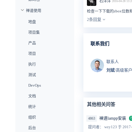
石洋洋
2016-04-28 13:2
禅道使用
检查一下下载的zbox位
2条回复
地盘
项目集
产品
联系我们
项目
联系人
执行
刘斌
/高级客
测试
DevOps
文档
其他相关问答
统计
组织
禅道lampp安装
4863
提问者： wzy123
于 2017-
后台