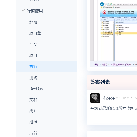
禅道使用
地盘
项目集
产品
项目
执行
测试
答案列表
DevOps
石洋洋
2016-04-26 16:5
文档
升级到最新8.1.3版本 
统计
组织
后台