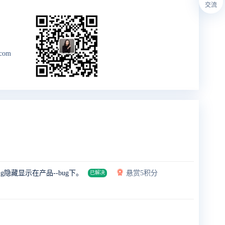
交流
.com
藏显示在产品--bug下。
悬赏5积分
已解决