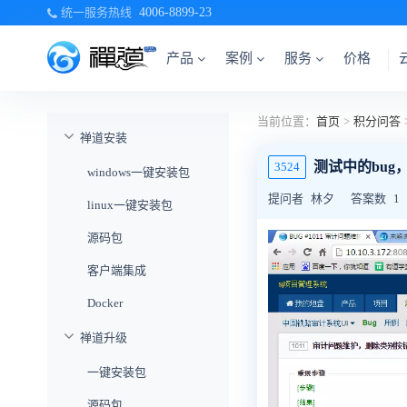
统一服务热线
4006-8899-23
产品
案例
服务
价格
当前位置：
首页
>
积分问答
禅道安装
测试中的bu
3524
windows一键安装包
提问者
林夕
答案数
1
linux一键安装包
源码包
客户端集成
Docker
禅道升级
一键安装包
源码包