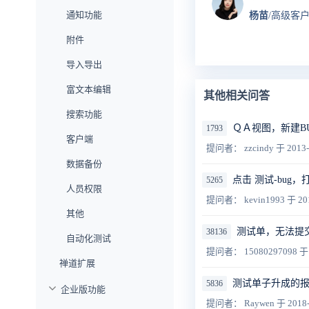
通知功能
杨苗
/高级客
附件
导入导出
富文本编辑
其他相关问答
搜索功能
ＱＡ视图，新建B
1793
客户端
提问者： zzcindy
于 2013-
数据备份
点击 测试-bu
5265
人员权限
提问者： kevin1993
于 20
其他
测试单，无法提
38136
自动化测试
提问者： 15080297098
于 
禅道扩展
测试单子升成的
5836
企业版功能
提问者： Raywen
于 2018-