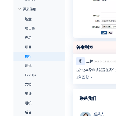
禅道使用
地盘
项目集
产品
项目
答案列表
执行
🚢
王林
2019-04-23 13:43:50
测试
提bug本身应该就是在各
DevOps
2条回复
文档
统计
联系我们
组织
后台
联系人