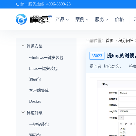
统一服务热线
4006-8899-23
产品
案例
服务
价格
当前位置：
首页
>
积分问答
禅道安装
提bug的时
35023
windows一键安装包
提问者
初心勿忘、
答
linux一键安装包
源码包
客户端集成
Docker
禅道升级
一键安装包
源码包