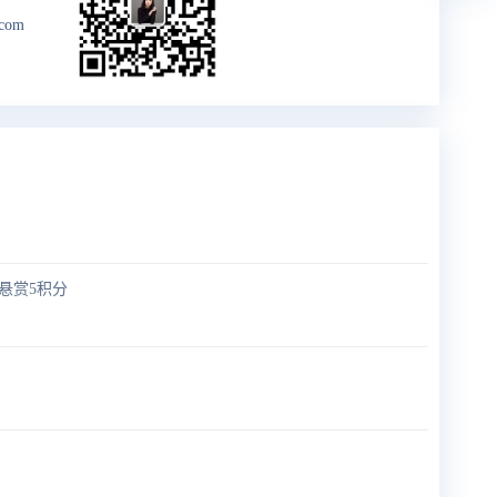
.com
悬赏5积分