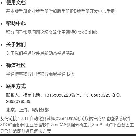
使用文档
基本版手册
企业版手册
旗舰版手册
IPD版手册
开发中心手册
帮助中心
积分问答
常见问题
论坛交流
使用视频
Gitee
GitHub
关于我们
关于我们
禅道软件
最新动态
禅道活动
禅道社区
禅道博客
积分排行
积分商城
禅道书院
联系方式
联系人：杨苗
电话：13165050229
微信：13165050229
Q Q：
2692096539
北京、上海、深圳分部
友情链接：
ZTF自动化测试框架
ZenData测试数据生成器
喧喧
渠成软件
ZDOO全协同企业管理软件
ZenDAS数据分析工具
ZenShot跨平台截图工
具
飞信鼎即时通讯解决方案