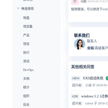
⛄
马超
2019-01-09 17:42:27
禅道使用
秘钥错误，可以修改下xxd
地盘
项目集
产品
联系我们
联系人
项目
金娟
/高级客
执行
测试
其他相关问答
DevOps
XXD启动失败
文档
34854
提问者： 小倍
于 2019-01
统计
组织
windows 5.2.1
4298
提问者： txbest
于 2016-1
后台