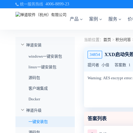
统一服务热线
4006-8899-23
产品
案例
服务
价
当前位置：
首页
>
积分问答
禅道安装
XXD启动失
34854
windows一键安装包
提问者
小倍
答案数
1
linux一键安装包
源码包
Warning: AES encrypt error:c
客户端集成
Docker
禅道升级
答案列表
一键安装包
源码包