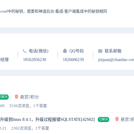
.conf中的秘钥，需要和禅道后台-集成-客户端集成中的秘钥相同
电话(微信)
QQ号码
联系邮箱
户经理
18562856230
1826606239
jinjuan@chandao.co
悬赏5积分
已解决
-09
5536次浏览，1个答案
迁移升级到linux 8.4.1，升级过程报错SQLSTATE[42S02]
悬赏5
已解决
2-21
2362次浏览，1个答案