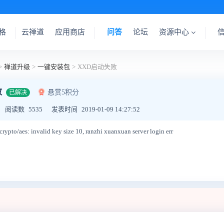
格
云禅道
应用商店
问答
论坛
资源中心
>
禅道升级
>
一键安装包
>
XXD启动失败
败
悬赏5积分
已解决
阅读数
5535
发表时间
2019-01-09 14:27:52
rypto/aes: invalid key size 10, ranzhi xuanxuan server login err