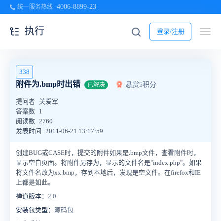
4006-8899-23
统一服务热线
执行
登录/注册
338
附件为.bmp时出错
悬赏5积分
已解决
提问者
关爱军
答案数
1
阅读数
2760
发表时间
2011-06-21 13:17:59
创建BUG或CASE时，提交的附件如果是.bmp文件，查看附件时，
显示空白页面。将附件另存为，显示的文件名是"index.php"。如果
将文件名改为xx.bmp，存到本地后，发现是空文件。在firefox和IE
上都是如此。
禅道版本：
2.0
安装包类型：
源码包