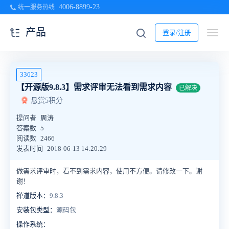
4006-8899-23
统一服务热线
产品
登录/注册
33623
【开源版9.8.3】需求评审无法看到需求内容
已解决
悬赏5积分
提问者
周涛
答案数
5
阅读数
2466
发表时间
2018-06-13 14:20:29
做需求评审时，看不到需求内容，使用不方便。请修改一下。谢
谢！
禅道版本：
9.8.3
安装包类型：
源码包
操作系统：