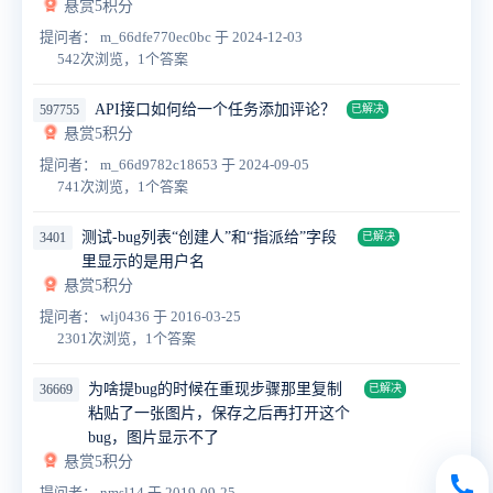
悬赏5积分
提问者： m_66dfe770ec0bc
于 2024-12-03
542次浏览，1个答案
API接口如何给一个任务添加评论？
597755
已解决
悬赏5积分
提问者： m_66d9782c18653
于 2024-09-05
741次浏览，1个答案
测试-bug列表“创建人”和“指派给”字段
3401
已解决
里显示的是用户名
悬赏5积分
提问者： wlj0436
于 2016-03-25
2301次浏览，1个答案
为啥提bug的时候在重现步骤那里复制
36669
已解决
粘贴了一张图片，保存之后再打开这个
bug，图片显示不了
悬赏5积分
提问者： nmsl14
于 2019-09-25