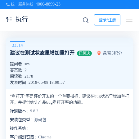
4006-8899-23
统一服务热线
执行
登录/注册
33514
建议在测试状态里增加重打开
悬赏5积分
已解决
提问者
szs
答案数
2
阅读数
2178
发表时间
2018-05-08 18:09:57
“重打开”率是评价开发的一个重要指标，建议在bug状态里增加重打
开，并提供统计产品bug重打开率的功能。
禅道版本：
9.8.3
安装包类型：
源码包
操作系统：
客户端浏览器：
Chrome