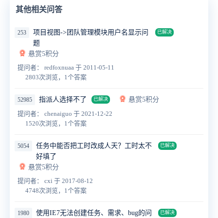
其他相关问答
项目视图->团队管理模块用户名显示问
253
已解决
题
悬赏5积分
提问者： redfoxnuaa
于 2011-05-11
2803次浏览，1个答案
指派人选择不了
悬赏5积分
52985
已解决
提问者： chenaiguo
于 2021-12-22
1520次浏览，1个答案
任务中能否把工时改成人天？工时太不
5054
已解决
好填了
悬赏5积分
提问者： cxi
于 2017-08-12
4748次浏览，1个答案
使用IE7无法创建任务、需求、bug的问
1980
已解决