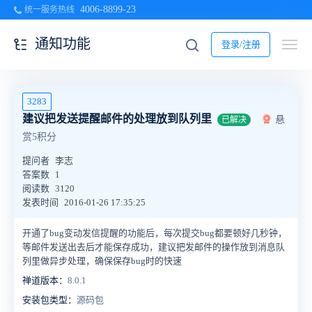
4006-8899-23
统一服务热线
通知功能
登录/注册
3283
建议把发送提醒邮件的处理放到队列里
悬
已解决
赏5积分
提问者
李志
答案数
1
阅读数
3120
发表时间
2016-01-26 17:35:25
开通了bug变动发信提醒的功能后，每次提交bug都要顿好几秒钟，
等邮件发送出去后才能保存成功，建议把发邮件的操作放到消息队
列里做异步处理，确保保存bug时的快速
禅道版本：
8.0.1
安装包类型：
源码包