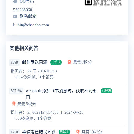
QQ号码
526288068
联系邮箱
liubin@chandao.com
其他相关问答
邮件发送问题
悬赏8积分
3589
已解决
提问者： shr
于 2016-05-13
2952次浏览，1个答案
webhook 添加飞书消息时，获取不到部
597194
已解决
门
悬赏5积分
提问者： m_662a1a7b34c55
于 2024-04-25
850次浏览，1个答案
禅道发信错误问题
悬赏10积分
1759
已解决