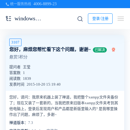
4006-8899-23
统一服务热线
windows一键安装包
登录/注册
3107
您好，麻烦您帮忙看下这个问题，谢谢~
已解决
悬赏5积分
提问者
王莹
答案数
1
阅读数
1839
发表时间
2015-10-20 15:19:40
您好，请问：我原来机器上装了禅道，我把整个xampp文件夹备份
了；现在又装了一套新的，当我把原来旧版本xampp文件夹考到其
他电脑上，登录后发现用户和产品都是新版里输入的? 是我哪里操
作出了问题，麻烦了，多谢~
禅道版本：
7.3