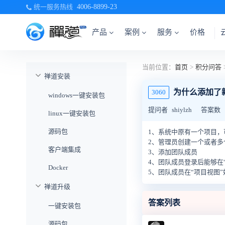
统一服务热线
4006-8899-23
产品
案例
服务
价格
当前位置：
首页
>
积分问答
禅道安装
为什么添加了
3060
windows一键安装包
提问者
shiylzh
答案数
linux一键安装包
源码包
1、系统中原有一个项目，
2、管理员创建一个或者多
客户端集成
3、添加团队成员
4、团队成员登录后能够在
Docker
5、团队成员在“项目视图
禅道升级
答案列表
一键安装包
源码包