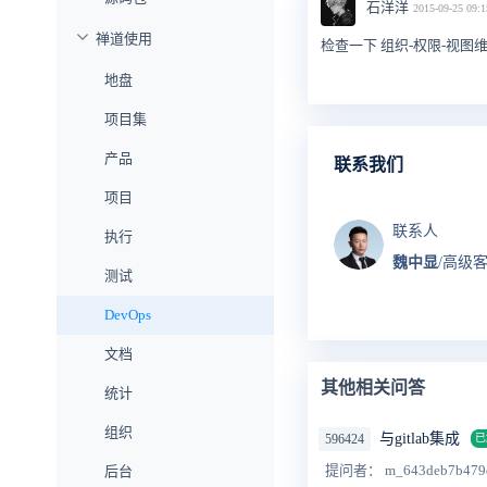
石洋洋
2015-09-25 09:1
禅道使用
检查一下 组织-权限-视
地盘
项目集
产品
联系我们
项目
联系人
执行
魏中显
/高级
测试
DevOps
文档
其他相关问答
统计
组织
与gitlab集成
596424
已
提问者： m_643deb7b479
后台