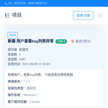
4006-8899-23
统一服务热线
项目
登录/注册
3016
新建 用户查看bug列表异常
悬赏5积分
已解决
提问者
张晟杰
答案数
1
阅读数
2083
发表时间
2015-09-09 11:50:05
新建用户，查看bug列表， 只能查看到两条数据
禅道版本：
7.2.5
安装包类型：
源码包
操作系统：
Windows 7
客户端浏览器：
Chrome