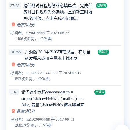
建任务时日程规划非必填单位，完成任
37488
已解决
务时日程规划为必选项，且消耗工时填
写0的时候，点击完成不能通过
悬赏5积分
提问者： Cy0419999
于 2020-08-27
1406次浏览，1个答案
开源版 20.0中BUG转需求后，在项目
597495
已解决
研发需求或用户需求中找不到
悬赏5积分
提问者： m_6697799447e22
于 2024-07-17
893次浏览，1个答案
请问这个代码$hiddenMailto =
5167
已解决
strpos(",$showFields,", ',mailto,') ===
false; 变量",$showFields,值从哪里来
悬赏5积分
提问者： aa1020967789
于 2017-09-13
2685次浏览，1个答案