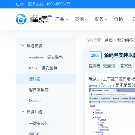
统一服务热线
4006-8899-23
产品
案例
服务
价格
当前位置：
首页
>
积分问答
禅道安装
源码包安装以
2868
windows一键安装包
提问者
张灌领
答案数
linux一键安装包
源码包
我从GIT上下载了源码版 提
google的jquery 是不
客户端集成
Docker
禅道升级
一键安装包
源码包