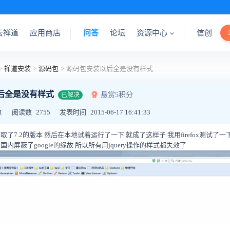
云禅道
应用商店
问答
论坛
资源中心
信创
>
禅道安装
>
源码包
>
源码包安装以后全是没有样式
后全是没有样式
悬赏5积分
已解决
1
阅读数
2755
发表时间
2015-06-17 16:41:33
取了7.2的版本 然后在本地试着运行了一下 就成了这样子 我用firefox测试了一
是因为国内屏蔽了google的缘故 所以所有用jquery操作的样式都失效了