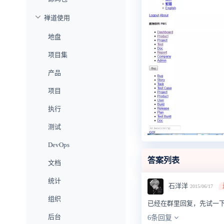
禅道使用
地盘
项目集
产品
项目
执行
测试
DevOps
答案列表
文档
统计
石洋洋
2015/06/17
组织
已经在群里回复，先试一
后台
6条回复