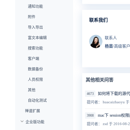
通知功能
附件
联系我们
导入导出
富文本编辑
联系人
杨苗
/高级客
搜索功能
客户端
数据备份
人员权限
其他相关问答
其他
如何将下载的源
4673
自动化测试
提问者： huacaizhaoyu
于 
禅道扩展
mac下 session权
3908
企业版功能
提问者： zsd
于 2016-08-2