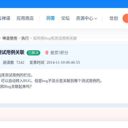
云禅道
应用商店
问答
论坛
资源中心
信创
>
禅道使用
>
执行
>
如何将Bug和测试用例关联
测试用例关联
悬赏5积分
已解决
阅读数
7242
发表时间
2014-11-10 09:46:55
选择测试用例的栏位。
可以自动转入BUG，但是bug不显示是关联到哪个测试用例的。
和Bug关联起来吗？