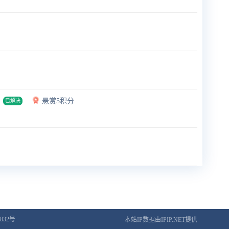
悬赏5积分
已解决
832号
本站IP数据由IPIP.NET提供