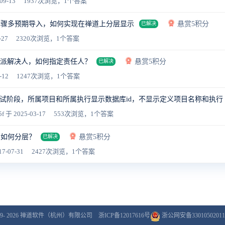
09-13
1937次浏览，1个答案
步骤多预期导入，如何实现在禅道上分层显示
悬赏5积分
已解决
-27
2320次浏览，1个答案
指派解决人，如何指定责任人？
悬赏5积分
已解决
-12
1247次浏览，1个答案
试阶段，所属项目和所属执行显示数据库id，不显示定义项目名称和执行
5f
于 2025-03-17
553次浏览，1个答案
例如何分层？
悬赏5积分
已解决
7-07-31
2427次浏览，1个答案
9- 2026
禅道软件（杭州）有限公司
浙ICP备12017616号
浙公网安备33010502011