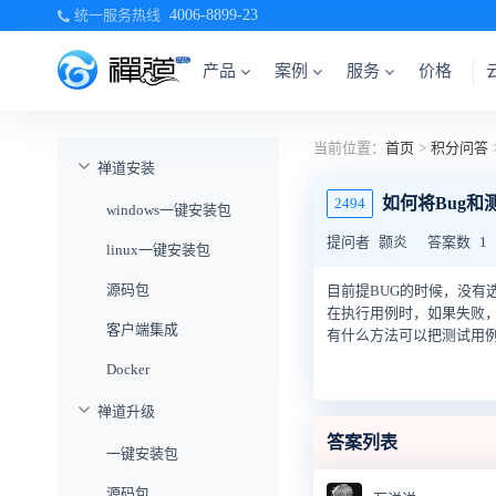
统一服务热线
4006-8899-23
产品
案例
服务
价格
当前位置：
首页
>
积分问答
禅道安装
如何将Bug和
2494
windows一键安装包
提问者
颢炎
答案数
1
linux一键安装包
源码包
目前提BUG的时候，没有
在执行用例时，如果失败，
客户端集成
有什么方法可以把测试用例
Docker
禅道升级
答案列表
一键安装包
源码包