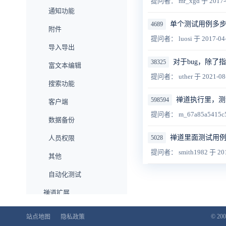
提问者： mr_xgd
于 2017-
通知功能
单个测试用例多
4689
附件
提问者： luosi
于 2017-04
导入导出
对于bug，除了
38325
富文本编辑
提问者： uther
于 2021-08
搜索功能
禅道执行里，测
598594
客户端
提问者： m_67a85a5415c
数据备份
禅道里面测试用
人员权限
5028
提问者： smith1982
于 201
其他
自动化测试
禅道扩展
企业版功能
© 200
站点地图
隐私政策