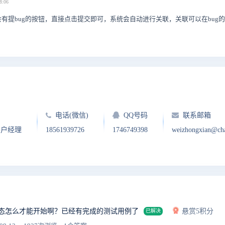
8:06
提bug的按钮，直接点击提交即可，系统会自动进行关联，关联可以在bug的详情
电话(微信)
QQ号码
联系邮箱
客户经理
18561939726
1746749398
weizhongxian@ch
状态怎么才能开始啊？已经有完成的测试用例了
悬赏5积分
已解决