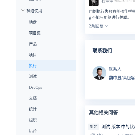
石洋洋
2014-11-10 10:0
禅道使用
用例执行失败右侧操作栏会有
g 不能与用例进行关联。
地盘
2条回复
项目集
产品
联系我们
项目
执行
联系人
测试
魏中显
/高级
DevOps
文档
统计
其他相关问答
组织
测试-版本 中的
5170
后台