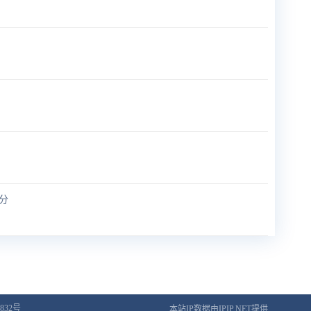
分
832号
本站IP数据由IPIP.NET提供