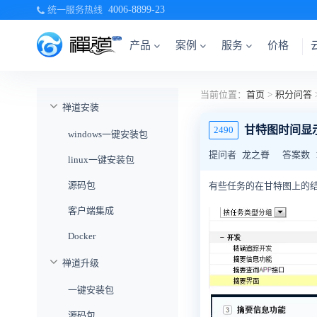
统一服务热线
4006-8899-23
产品
案例
服务
价格
当前位置：
首页
>
积分问答
禅道安装
甘特图时间显
2490
windows一键安装包
提问者
龙之脊
答案数
linux一键安装包
源码包
有些任务的在甘特图上的结束
客户端集成
Docker
禅道升级
一键安装包
源码包