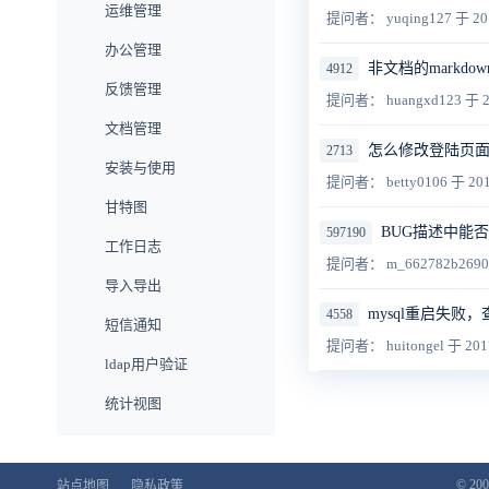
运维管理
提问者： yuqing127
于 20
办公管理
非文档的markdo
4912
反馈管理
提问者： huangxd123
于 2
文档管理
怎么修改登陆页面，最
2713
安装与使用
提问者： betty0106
于 201
甘特图
BUG描述中能
597190
工作日志
提问者： m_662782b269
导入导出
mysql重启失败，查看日
4558
短信通知
提问者： huitongel
于 201
ldap用户验证
统计视图
工作流
旗舰版功能
© 200
站点地图
隐私政策