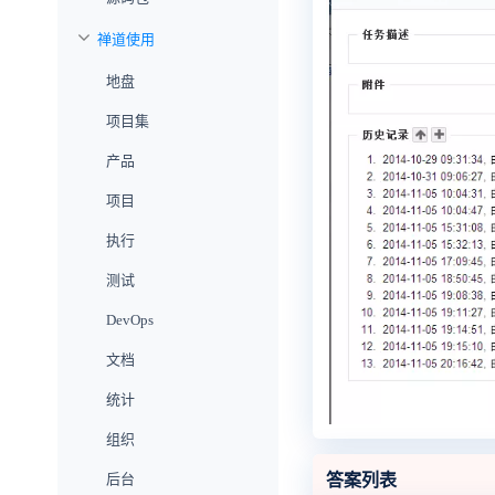
禅道使用
地盘
项目集
产品
项目
执行
测试
DevOps
文档
统计
组织
答案列表
后台