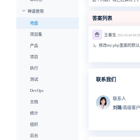
禅道使用
答案列表
地盘
项目集
🍟
王春生
2011-05-04 09:39
:)，修改my.php里面的
产品
项目
执行
测试
联系我们
DevOps
联系人
文档
刘璐
/高级客
统计
组织
后台