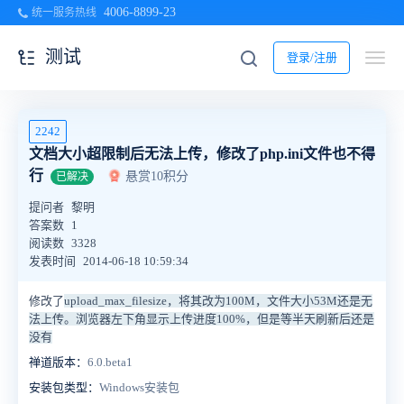
4006-8899-23
统一服务热线
测试
登录/注册
2242
文档大小超限制后无法上传，修改了php.ini文件也不得
行
悬赏10积分
已解决
提问者
黎明
答案数
1
阅读数
3328
发表时间
2014-06-18 10:59:34
修改了
upload_max_filesize，将其改为100M，文件大小53M还是无
法上传。浏览器左下角显示上传进度100%，但是等半天刷新后还是
没有
禅道版本：
6.0.beta1
安装包类型：
Windows安装包