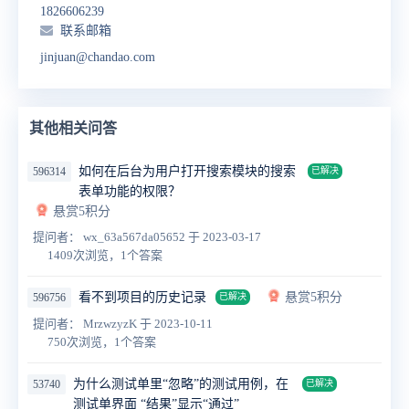
1826606239
联系邮箱
jinjuan@chandao.com
其他相关问答
如何在后台为用户打开搜索模块的搜索
596314
已解决
表单功能的权限？
悬赏5积分
提问者： wx_63a567da05652
于 2023-03-17
1409次浏览，1个答案
看不到项目的历史记录
悬赏5积分
596756
已解决
提问者： MrzwzyzK
于 2023-10-11
750次浏览，1个答案
为什么测试单里“忽略”的测试用例，在
53740
已解决
测试单界面 “结果”显示“通过”