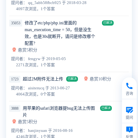
提问者： qq_5abb58fbcb925
于 2018-03-28
4097次浏览，1个答案
修改了etc/php/php.ini里面的
35053
已解决
max_execution_time = 50，但是没生
效，也是30s就断开，请问是修改哪个
配置?
悬赏5积分
提问者： fengyw
于 2019-05-05
2271次浏览，1个答案
超过2M附件无法上传
悬赏10积分
1723
已解决
提问者： aisiterucq
于 2013-06-27
咨询
4064次浏览，0个答案
用苹果的safari浏览器提bug无法上传图
3888
已解决
片
提问
悬赏5积分
提问者： hanjinyuan
于 2016-08-16
4246次浏览，1个答案
反馈