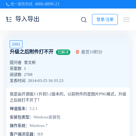
4006-8899-23
统一服务热线
导入导出
登录/注册
2092
升级之后附件打不开
悬赏10积分
已解决
提问者
曾文彬
答案数
1
阅读数
2769
发表时间
2014-03-25 16:33:23
我是由开源版3.1升到5.2版本的，以前附件的是图片PNG格式，升级
之后就打不开了？
禅道版本：
5.2.1
安装包类型：
Windows安装包
操作系统：
Windows 7
客户端浏览器：
IE8