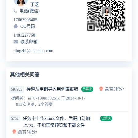
丁芝
电话(微信)
17663906485
QQ号码
1481227768
联系邮箱
dingzhi@chandao.com
其他相关问答
禅道从用例导入用例库报错
悬赏5积分
597935
已解决
提问者： m_67109f8b0251c
于 2024-10-17
813次浏览，2个答案
任务中上传xmind文件，后缀自动加
5752
已解决
上.txt，不能正常预览和下载文件
悬赏5积分