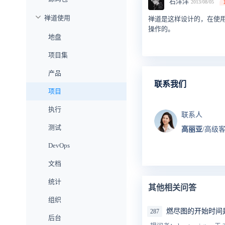
石洋洋
2013/08/05
禅道使用
禅道是这样设计的，在使
操作的。
地盘
项目集
产品
联系我们
项目
执行
联系人
测试
高丽亚
/高级
DevOps
文档
统计
其他相关问答
组织
燃尽图的开始时间
287
后台