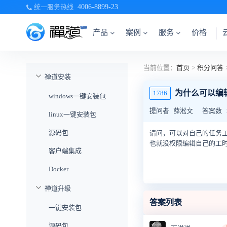
统一服务热线
4006-8899-23
产品
案例
服务
价格
当前位置：
首页
>
积分问答
禅道安装
为什么可以编
1786
windows一键安装包
提问者
薛淞文
答案数
linux一键安装包
源码包
请问，可以对自己的任务
也就没权限编辑自己的工
客户端集成
Docker
禅道升级
答案列表
一键安装包
源码包