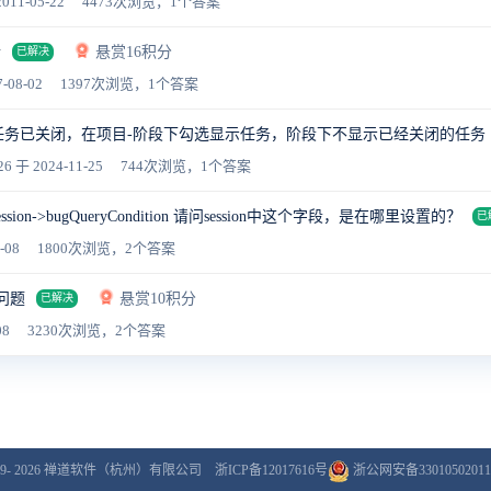
011-05-22
4473次浏览，1个答案
溃
悬赏16积分
已解决
-08-02
1397次浏览，1个答案
任务已关闭，在项目-阶段下勾选显示任务，阶段下不显示已经关闭的任务
26
于 2024-11-25
744次浏览，1个答案
session->bugQueryCondition 请问session中这个字段，是在哪里设置的？
已
-08
1800次浏览，2个答案
问题
悬赏10积分
已解决
08
3230次浏览，2个答案
9- 2026
禅道软件（杭州）有限公司
浙ICP备12017616号
浙公网安备33010502011