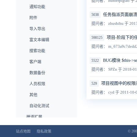
提问者： hunterpigtao
于 2
通知功能
任务指派页面崩
5038
附件
提问者： zhushihu
于 2017
导入导出
项目-阶段下的
598125
富文本编辑
提问者： m_673a9c7dedd
搜索功能
BUG模块 $this->
5522
客户端
提问者： SPZn
于 2018-01
数据备份
项目视图中的权限
529
人员权限
提问者： cyd
于 2011-10-
其他
自动化测试
禅道扩展
企业版功能
© 200
站点地图
隐私政策