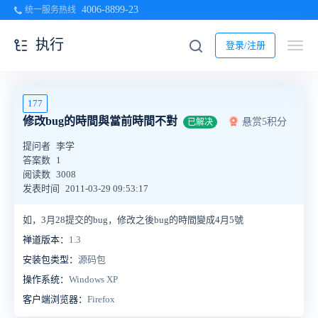
4006-8899-23
统一服务热线
执行
登录/注册
177
修改bug的時間與當前時間不對
悬赏5积分
已解决
提问者
李学
答案数
1
阅读数
3008
发表时间
2011-03-29 09:53:17
如，3月28提交的bug，修改之後bug的時間變成4月5號
禅道版本：
1.3
安装包类型：
源码包
操作系统：
Windows XP
客户端浏览器：
Firefox