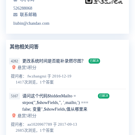
526288068
联系邮箱
liubin@chandao.com
其他相关问答
更改系统时间是否能补录燃尽图？
4282
已解决
悬赏5积分
提问者： fw.zhangrui
于 2016-12-19
1417次浏览，1个答案
请问这个代码$hiddenMailto =
5167
已解决
strpos(",$showFields,", ',mailto,') ===
false; 变量",$showFields,值从哪里来
悬赏5积分
提问者： aa1020967789
于 2017-09-13
2685次浏览，1个答案